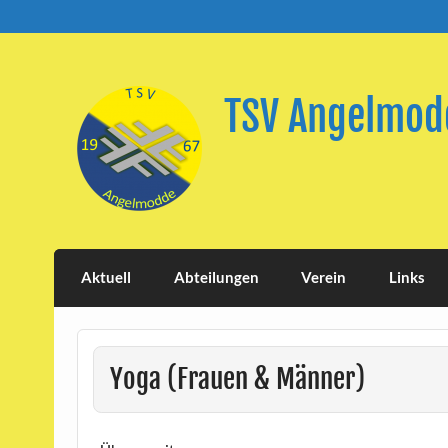
Skip
to
content
TSV Angelmodd
Aktuell
Abteilungen
Verein
Links
Yoga (Frauen & Männer)