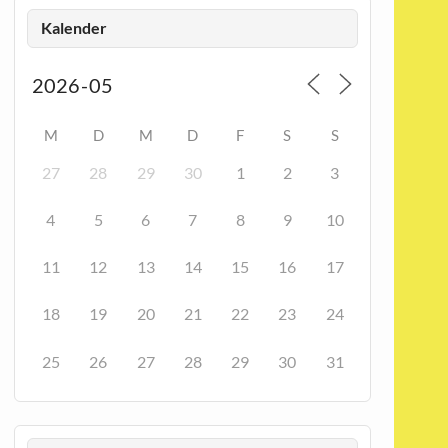
Kalender
M
D
M
D
F
S
S
27
28
29
30
1
2
3
4
5
6
7
8
9
10
11
12
13
14
15
16
17
18
19
20
21
22
23
24
25
26
27
28
29
30
31