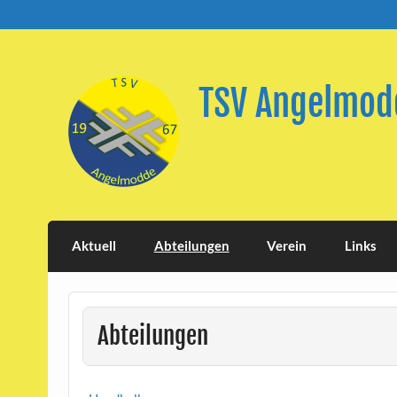
Skip
to
content
TSV Angelmodd
Aktuell
Abteilungen
Verein
Links
Abteilungen