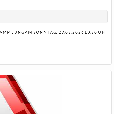
 A M M L U N G A M S O N N T A G, 2 9. 0 3. 2 0 2 6 1 0. 3 0 U H