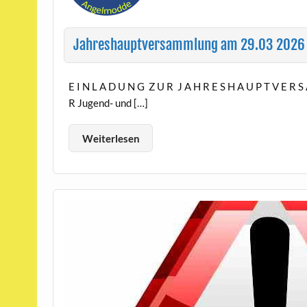
Jahreshauptversammlung am 29.03 2026
E I N L A D U N G Z U R J A H R E S H A U P T V E R S
R Jugend- und […]
Weiterlesen