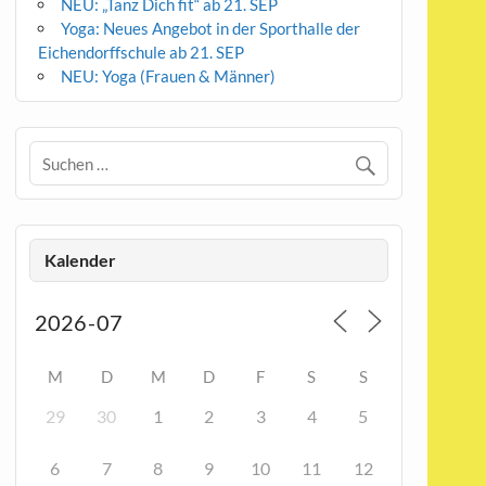
NEU: „Tanz Dich fit“ ab 21. SEP
Yoga: Neues Angebot in der Sporthalle der
Eichendorffschule ab 21. SEP
NEU: Yoga (Frauen & Männer)
Kalender
M
D
M
D
F
S
S
29
30
1
2
3
4
5
6
7
8
9
10
11
12