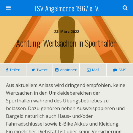
TSV Angelmodde 1967 e. V.
23. März 2022
Achtung: Wertsachen In Sporthallen
Teilen
Tweet
Anpinnen
Mail
SMS
Aus aktuellem Anlass wird dringend empfohlen, keine
Wertsachen in den Umkleidebereichen der
Sporthallen während des Übungsbetriebes zu
belassen. Dazu gehören neben Ausweispapieren und
Bargeld natürlich auch Haus- und/oder
Fahrradschlüssel sowie E-Bike Akkus und Kleidung.
Ein möglicher Diebstahl ist über keine Versicherung