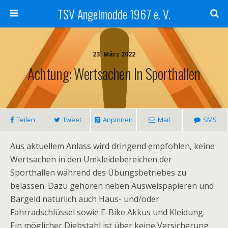
TSV Angelmodde 1967 e. V.
23. März 2022
Achtung: Wertsachen In Sporthallen
Teilen
Tweet
Anpinnen
Mail
SMS
Aus aktuellem Anlass wird dringend empfohlen, keine
Wertsachen in den Umkleidebereichen der
Sporthallen während des Übungsbetriebes zu
belassen. Dazu gehören neben Ausweispapieren und
Bargeld natürlich auch Haus- und/oder
Fahrradschlüssel sowie E-Bike Akkus und Kleidung.
Ein möglicher Diebstahl ist über keine Versicherung