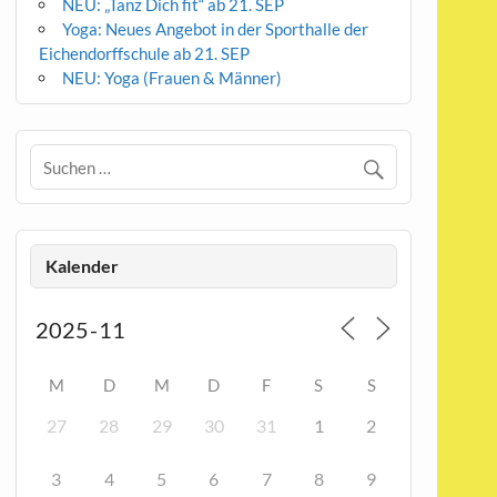
NEU: „Tanz Dich fit“ ab 21. SEP
Yoga: Neues Angebot in der Sporthalle der
Eichendorffschule ab 21. SEP
NEU: Yoga (Frauen & Männer)
Kalender
M
D
M
D
F
S
S
27
28
29
30
31
1
2
3
4
5
6
7
8
9